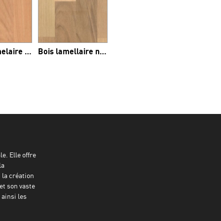
Bois lammelaire cérisier massif
Bois lamellaire noyer
e. Elle offre
la
 la création
et son vaste
ainsi les