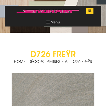
NL
Menu
D726 FREŸR
HOME
DÉCORS
PIERRES E.A.
D726 FREŸR