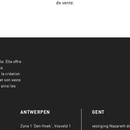
de vente.
e. Elle offre
la
 la création
et son vaste
ainsi les
ANTWERPEN
GENT
Zone 1 'Den Hoek', Vosveld 1
vestiging Nazareth def