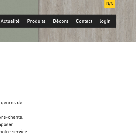
B/N
Actualité
Produits
Décors
Contact
login
É
 genres de
uvre-chants.
oposer
 notre service