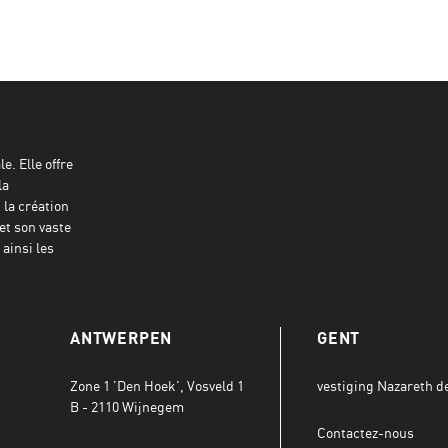
e. Elle offre
la
 la création
et son vaste
ainsi les
ANTWERPEN
GENT
Zone 1 'Den Hoek', Vosveld 1
vestiging Nazareth def
B - 2110 Wijnegem
Contactez-nous