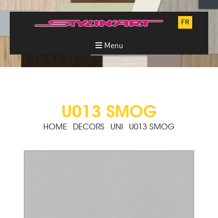
FR
Menu
U013 SMOG
HOME
DECORS
UNI
U013 SMOG