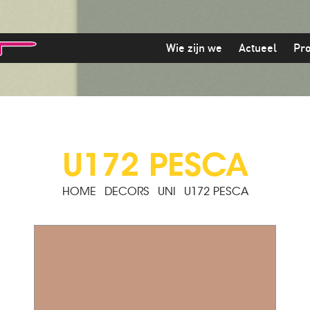
Wie zijn we
Actueel
Pr
U172 PESCA
HOME
DECORS
UNI
U172 PESCA