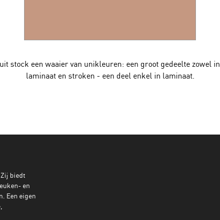
 uit stock een waaier van unikleuren: een groot gedeelte zowel i
laminaat en stroken - een deel enkel in laminaat.
 Zij biedt
keuken- en
n. Een eigen
,