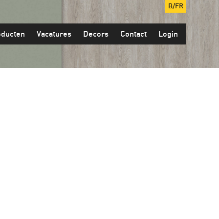
B/FR
oducten
Vacatures
Decors
Contact
Login