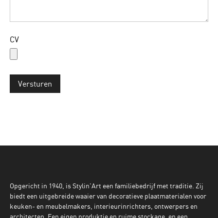
CV
Versturen
Opgericht in 1940, is Stylin'Art een familiebedrijf met traditie. Zij
biedt een uitgebreide waaier van decoratieve plaatmaterialen voor
keuken- en meubelmakers, interieurinrichters, ontwerpers en
architecten. Een eigen produktie en ruime stockage, en een