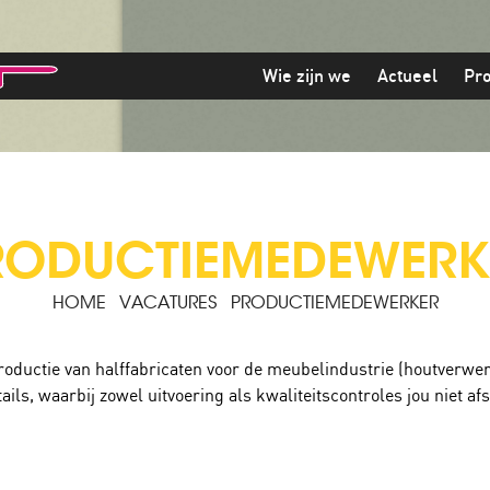
Wie zijn we
Actueel
Pr
RODUCTIEMEDEWERK
HOME
VACATURES
PRODUCTIEMEDEWERKER
e productie van halffabricaten voor de meubelindustrie (houtverwe
ls, waarbij zowel uitvoering als kwaliteitscontroles jou niet a