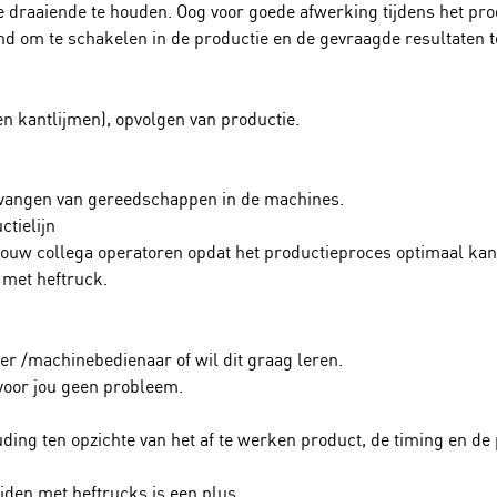
 draaiende te houden. Oog voor goede afwerking tijdens het produ
nd om te schakelen in de productie en de gevraagde resultaten 
kantlijmen), opvolgen van productie.
vangen van gereedschappen in de machines.
tielijn
uw collega operatoren opdat het productieproces optimaal kan
 met heftruck.
 /machinebedienaar of wil dit graag leren.
voor jou geen probleem.
ing ten opzichte van het af te werken product, de timing en de
ijden met heftrucks is een plus.