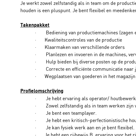
Je werkt zowel zelfstandig als in team om de productie
houden is een pluspunt. Je bent flexibel en meedenke
Takenpakket
· Bediening van productiemachines (zagen en 
· Kwaliteitscontroles van de productie
· Klaarmaken van verschillende orders
· Planlezen en invoeren in de machines, ver
· Hulp bieden bij diverse posten op de produc
· Correcte en efficiënte communicatie naar jo
· Wegplaatsen van goederen in het magazijn
Profielomschrijving
· Je hebt ervaring als operator/ houtbewerker
· Zowel zelfstandig als in team werken zijn 
· Je bent een teamplayer.
· Je hebt een kritisch-perfectionistische houd
· Je kan fysiek werk aan en je bent flexibel.
· Je hebt een rijbewijs B, ervaring voor het r