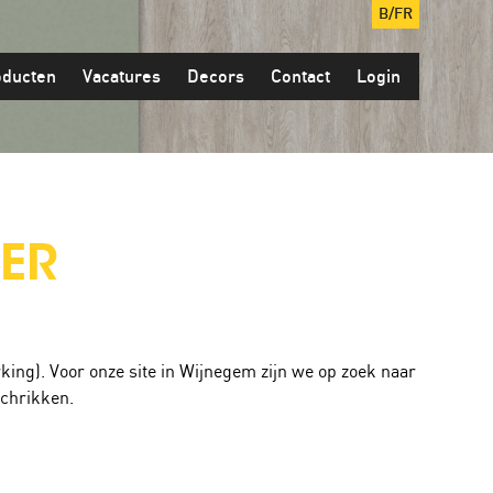
B/FR
oducten
Vacatures
Decors
Contact
Login
ER
rking). Voor onze site in Wijnegem zijn we op zoek naar
fschrikken.